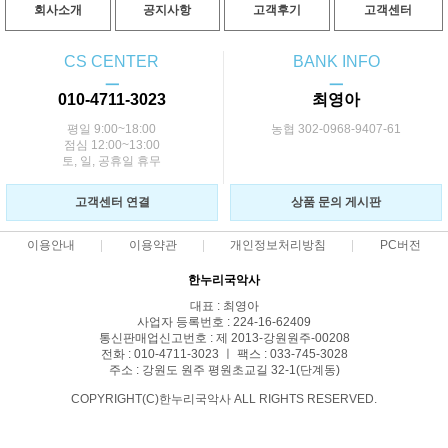
회사소개
공지사항
고객후기
고객센터
CS CENTER
BANK INFO
ㅡ
ㅡ
010-4711-3023
최영아
평일 9:00~18:00
농협 302-0968-9407-61
점심 12:00~13:00
토, 일, 공휴일 휴무
고객센터 연결
상품 문의 게시판
이용안내
이용약관
개인정보처리방침
PC버전
한누리국악사
대표 : 최영아
사업자 등록번호 : 224-16-62409
통신판매업신고번호 : 제 2013-강원원주-00208
전화 : 010-4711-3023 ㅣ 팩스 : 033-745-3028
주소 : 강원도 원주 평원초교길 32-1(단계동)
COPYRIGHT(C)한누리국악사 ALL RIGHTS RESERVED.