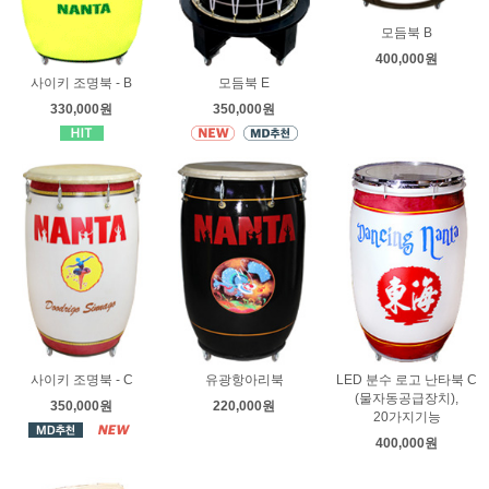
모듬북 B
400,000원
사이키 조명북 - B
모듬북 E
330,000원
350,000원
사이키 조명북 - C
유광항아리북
LED 분수 로고 난타북 C
(물자동공급장치),
350,000원
220,000원
20가지기능
400,000원