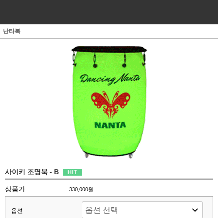
난타북
사이키 조명북 - B
상품가
330,000원
옵션