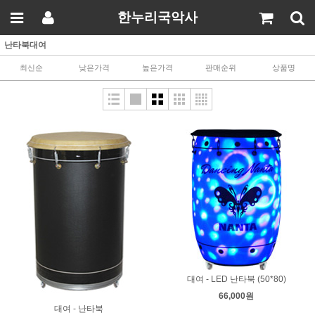
한누리국악사
난타북대여
최신순
낮은가격
높은가격
판매순위
상품명
대여 - LED 난타북 (50*80)
66,000원
대여 - 난타북